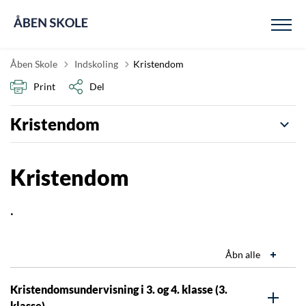
Tilbage til
Åben Skole
Indskoling
Kristendom
Print
Del
Kristendom
Kristendom
.
Åbn alle
Kristendomsundervisning i 3. og 4. klasse (3.
klasse)